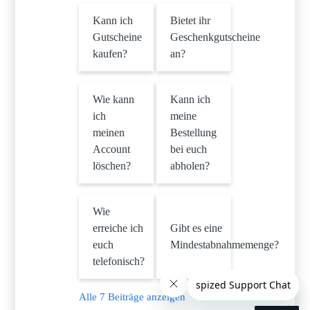
Kann ich
Bietet ihr
Gutscheine
Geschenkgutscheine
kaufen?
an?
Wie kann
Kann ich
ich
meine
meinen
Bestellung
Account
bei euch
löschen?
abholen?
Wie
erreiche ich
Gibt es eine
euch
Mindestabnahmemenge?
telefonisch?
Alle 7 Beiträge anzeigen