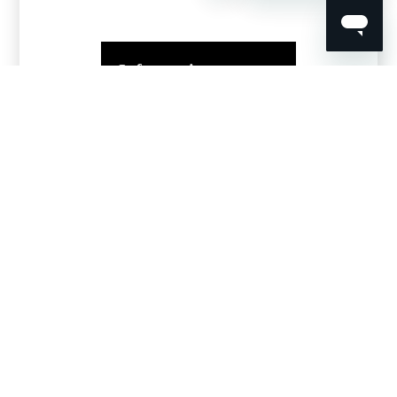
Informationen zum
Bestellstatus
Wo kann
Wo finde ich
ich meinen
das
Bestellstatus
Lieferdatum?
sehen?
Nachbestellung
Wie kann ich