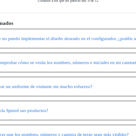
Usuarios a los que les pareció útil: 9 de 12
onados
no puedo implementar el diseño deseado en el configurador, ¿podéis
probar cómo se verán los nombres, números e iniciales en mi camise
r un uniforme de visitante sin mucho esfuerzo?
vía Spized sus productos?
r que los nombres, números y campos de texto sean más visibles?