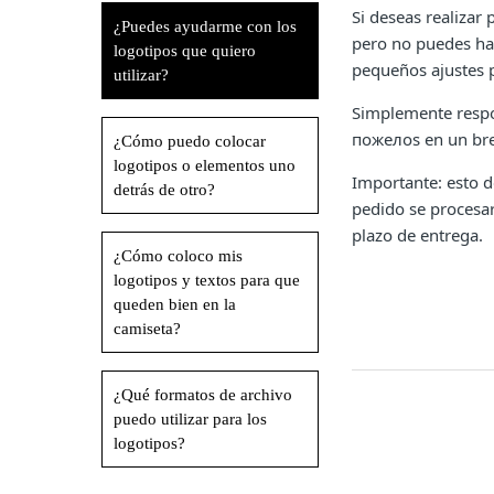
Si deseas realizar
¿Puedes ayudarme con los
pero no puedes ha
logotipos que quiero
pequeños ajustes p
utilizar?
Simplemente respo
пожелos en un bre
¿Cómo puedo colocar
logotipos o elementos uno
Importante: esto d
detrás de otro?
pedido se procesar
plazo de entrega.
¿Cómo coloco mis
logotipos y textos para que
queden bien en la
camiseta?
¿Qué formatos de archivo
puedo utilizar para los
logotipos?