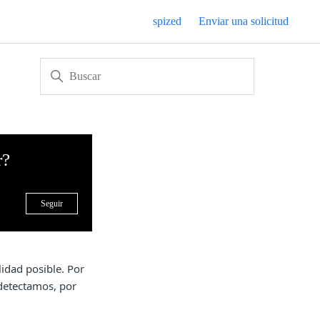
spized
Enviar una solicitud
r?
Nadie lo sigue aún
Seguir
idad posible. Por
 detectamos, por