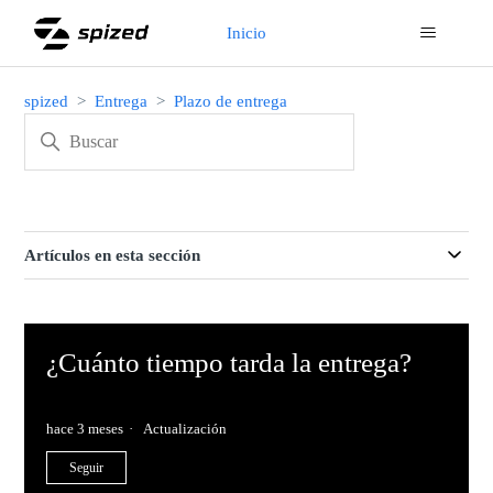
Inicio
spized
Entrega
Plazo de entrega
Artículos en esta sección
¿Cuánto tiempo tarda la entrega?
hace 3 meses
Actualización
Nadie lo sigue aún
Seguir