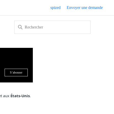
spized
Envoyer une demande
Pas encore suivi par quelqu'un
S’abonner
t aux
États-Unis
.