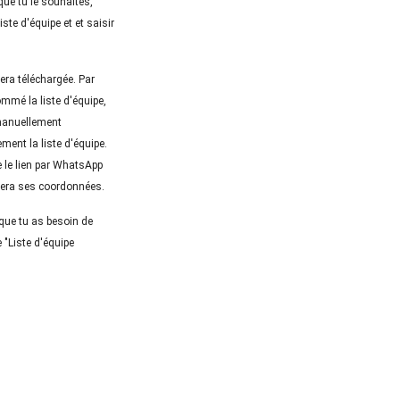
ue tu le souhaites, 
te d'équipe et et saisir 
ra téléchargée. Par 
mmé la liste d'équipe, 
manuellement 
nt la liste d'équipe. 
e le lien par WhatsApp 
rera ses coordonnées. 
ue tu as besoin de 
 "Liste d'équipe 