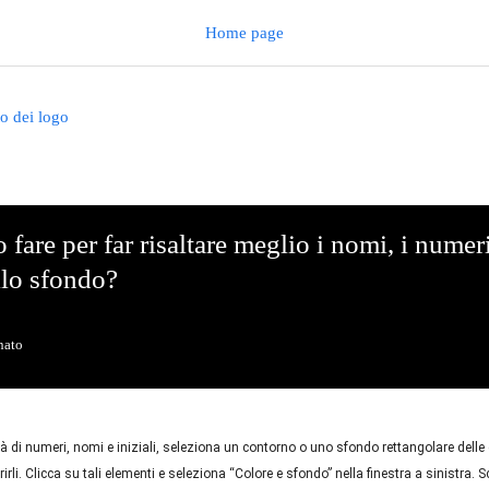
Home page
o dei logo
fare per far risaltare meglio i nomi, i numer
llo sfondo?
nato
ità di numeri, nomi e iniziali, seleziona un contorno o uno sfondo rettangolare delle
rirli. Clicca su tali elementi e seleziona “Colore e sfondo” nella finestra a sinistra. S