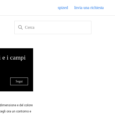
spized
Invia una richiesta
i e i campi
Non ancora seguito da nessuno
Segui
 dimensione e del colore 
cegli ora un contorno e 