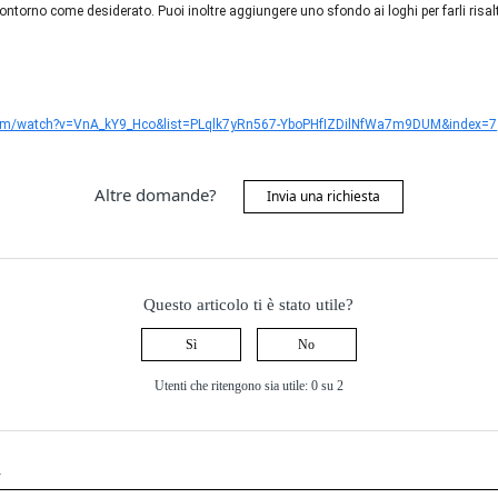
ontorno come desiderato. Puoi inoltre aggiungere uno sfondo ai loghi per farli risal
com/watch?v=VnA_kY9_Hco&list=PLqlk7yRn567-YboPHfIZDilNfWa7m9DUM&index=7
Altre domande?
Invia una richiesta
Questo articolo ti è stato utile?
Sì
No
Utenti che ritengono sia utile: 0 su 2
i